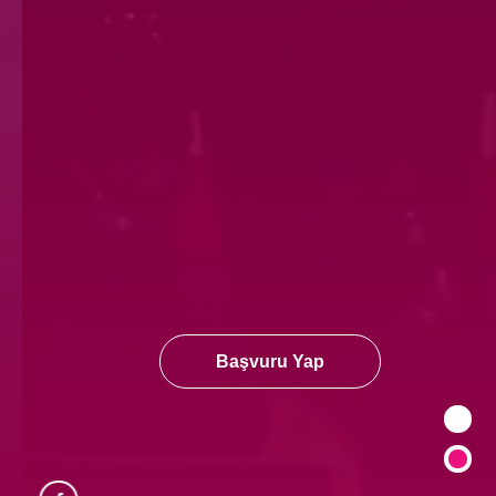
Başvuru Yap